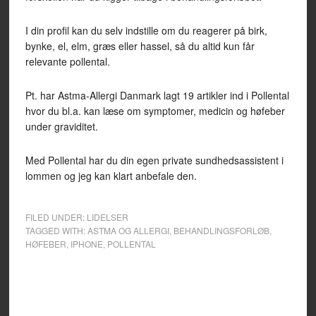
I din profil kan du selv indstille om du reagerer på birk,
bynke, el, elm, græs eller hassel, så du altid kun får
relevante pollental.
Pt. har Astma-Allergi Danmark lagt 19 artikler ind i Pollental
hvor du bl.a. kan læse om symptomer, medicin og høfeber
under graviditet.
Med Pollental har du din egen private sundhedsassistent i
lommen og jeg kan klart anbefale den.
FILED UNDER:
LIDELSER
TAGGED WITH:
ASTMA OG ALLERGI
,
BEHANDLINGSFORLØB
,
HØFEBER
,
IPHONE
,
POLLENTAL