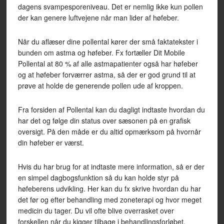
dagens svampesporeniveau. Det er nemlig ikke kun pollen
der kan genere luftvejene når man lider af høfeber.
Når du aflæser dine pollental kører der små faktatekster i
bunden om astma og høfeber. Fx fortæller Dit Mobile
Pollental at 80 % af alle astmapatienter også har høfeber
og at høfeber forværrer astma, så der er god grund til at
prøve at holde de generende pollen ude af kroppen.
Fra forsiden af Pollental kan du dagligt indtaste hvordan du
har det og følge din status over sæsonen på en grafisk
oversigt. På den måde er du altid opmærksom på hvornår
din høfeber er værst.
Hvis du har brug for at indtaste mere information, så er der
en simpel dagbogsfunktion så du kan holde styr på
høfeberens udvikling. Her kan du fx skrive hvordan du har
det før og efter behandling med zoneterapi og hvor meget
medicin du tager. Du vil ofte blive overrasket over
forskellen når du kigger tilbage i behandlingsforløbet.