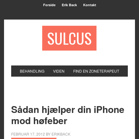
Forside
Erik Back
Kontakt
SULCUS
BEHANDLING
VIDEN
FIND EN ZONETERAPEUT
Sådan hjælper din iPhone
mod høfeber
FEBRUAR 17, 2012
BY
ERIKBACK