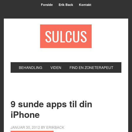
Forside
Erik Back
Kontakt
SULCUS
BEHANDLING
VIDEN
FIND EN ZONETERAPEUT
9 sunde apps til din
iPhone
JANUAR 30, 2012
BY
ERIKBACK