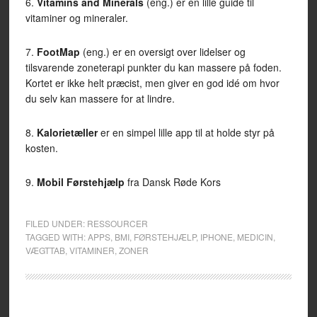
6.
Vitamins and Minerals
(eng.) er en lille guide til
vitaminer og mineraler.
7.
FootMap
(eng.) er en oversigt over lidelser og
tilsvarende zoneterapi punkter du kan massere på foden.
Kortet er ikke helt præcist, men giver en god idé om hvor
du selv kan massere for at lindre.
8.
Kalorietæller
er en simpel lille app til at holde styr på
kosten.
9.
Mobil Førstehjælp
fra Dansk Røde Kors
FILED UNDER:
RESSOURCER
TAGGED WITH:
APPS
,
BMI
,
FØRSTEHJÆLP
,
IPHONE
,
MEDICIN
,
VÆGTTAB
,
VITAMINER
,
ZONER