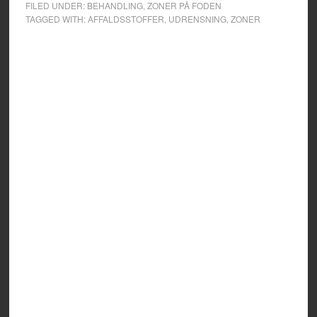
FILED UNDER:
BEHANDLING
,
ZONER PÅ FODEN
TAGGED WITH:
AFFALDSSTOFFER
,
UDRENSNING
,
ZONER