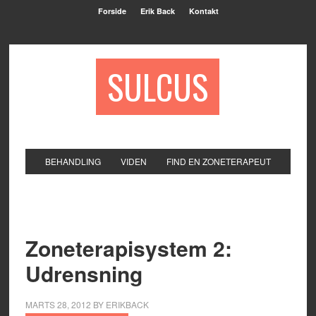
Forside
Erik Back
Kontakt
SULCUS
BEHANDLING
VIDEN
FIND EN ZONETERAPEUT
Zoneterapisystem 2:
Udrensning
MARTS 28, 2012
BY
ERIKBACK