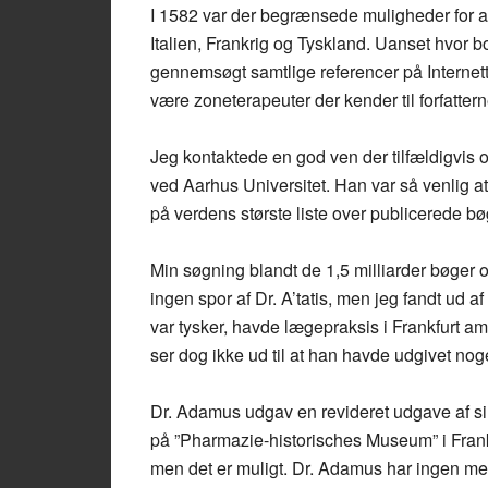
I 1582 var der begrænsede muligheder for at
Italien, Frankrig og Tyskland. Uanset hvor b
gennemsøgt samtlige referencer på Internette
være zoneterapeuter der kender til forfatter
Jeg kontaktede en god ven der tilfældigvis 
ved Aarhus Universitet. Han var så venlig a
på verdens største liste over publicerede b
Min søgning blandt de 1,5 milliarder bøger o
ingen spor af Dr. A’tatis, men jeg fandt ud
var tysker, havde lægepraksis i Frankfurt a
ser dog ikke ud til at han havde udgivet nog
Dr. Adamus udgav en revideret udgave af si
på ”Pharmazie-historisches Museum” i Frankf
men det er muligt. Dr. Adamus har ingen me