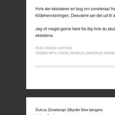
Hvis der eksisterer en bog om zoneterapi fra
kildehenvisningen. Desværre ser det ud til a
Jeg vil meget gerne høre fra dig hvis du sk
eksistens.
FILED UNDER:
HISTORIE
TAGGED WITH:
A'TATIS
,
ADAMUS LONICERUS
,
FRANK
Sulcus Zoneterapi (tilbyder ikke længere