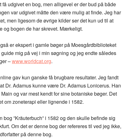
 få udgivet en bog, men alligevel er der bud på både
ogen var udgivet måtte den være mulig at finde. Jeg har
t, men ligesom de øvrige kilder ser det kun ud til at
ne og bogen de har skrevet. Mærkeligt.
også er ekspert i gamle bøger på Moesgårdbiblioteket
t guide mig på vej i min søgning og jeg endte således
øger –
www.worldcat.org
.
nline gav kun ganske få brugbare resultater. Jeg fandt
 af at Dr. Adamus kunne være Dr. Adamus Lonicerus. Han
m Main og var mest kendt for sine botaniske bøger. Det
et om zoneterapi eller lignende i 1582.
n bog ”Kräuterbuch” i 1582 og den skulle befinde sig
urt. Om det er denne bog der refereres til ved jeg ikke,
dforfatter på denne bog.