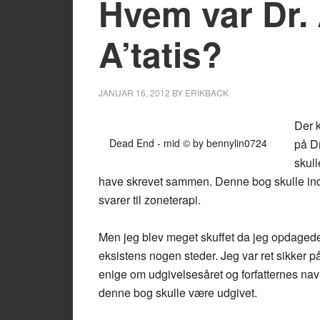
Hvem var Dr.
A’tatis?
JANUAR 16, 2012
BY
ERIKBACK
Der 
Dead End - mid © by bennylin0724
på D
skull
have skrevet sammen. Denne bog skulle ind
svarer til zoneterapi.
Men jeg blev meget skuffet da jeg opdagede
eksistens nogen steder. Jeg var ret sikker p
enige om udgivelsesåret og forfatternes navn
denne bog skulle være udgivet.