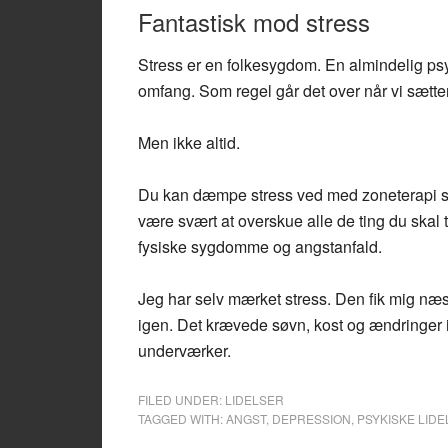
Fantastisk mod stress
Stress er en folkesygdom. En almindelig psyki
omfang. Som regel går det over når vi sætter
Men ikke altid.
Du kan dæmpe stress ved med zoneterapi som
være svært at overskue alle de ting du skal t
fysiske sygdomme og angstanfald.
Jeg har selv mærket stress. Den fik mig næs
igen. Det krævede søvn, kost og ændringer i
underværker.
FILED UNDER:
LIDELSER
TAGGED WITH:
ANGST
,
DEPRESSION
,
PSYKISKE LID