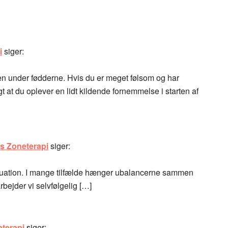
i
siger:
lden under fødderne. Hvis du er meget følsom og har
 at du oplever en lidt kildende fornemmelse i starten af
s Zoneterapi
siger:
uation. I mange tilfælde hænger ubalancerne sammen
rbejder vi selvfølgelig […]
eterapi
siger: