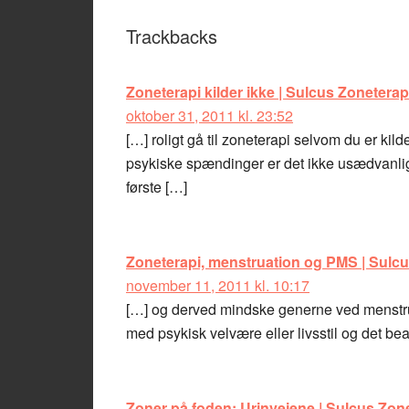
Trackbacks
Zoneterapi kilder ikke | Sulcus Zoneterap
oktober 31, 2011 kl. 23:52
[…] roligt gå til zoneterapi selvom du er ki
psykiske spændinger er det ikke usædvanligt
første […]
Zoneterapi, menstruation og PMS | Sulcu
november 11, 2011 kl. 10:17
[…] og derved mindske generne ved menstr
med psykisk velvære eller livsstil og det bea
Zoner på foden: Urinvejene | Sulcus Zon