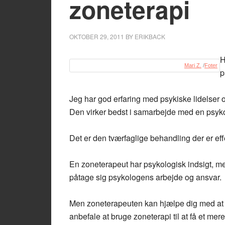
zoneterapi
OKTOBER 29, 2011
BY
ERIKBACK
H
Mari Z.
/
Foter
p
Jeg har god erfaring med psykiske lidelser 
Den virker bedst i samarbejde med en psyk
Det er den tværfaglige behandling der er effe
En zoneterapeut har psykologisk indsigt, m
påtage sig psykologens arbejde og ansvar.
Men zoneterapeuten kan hjælpe dig med at l
anbefale at bruge zoneterapi til at få et mer