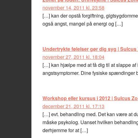
november 14, 2011 kl. 23:58
[…] kan der opstå forgiftning, gigtsygdomme 
også angst, mangel på energi og […]
Undertrykte følelser gør dig syg | Sulcus
november 27, 2011 kl. 18:04
[…] kan hjælpe med at få dig til at slappe a
angstsymptomer. Dine fysiske spændinger b
Workshop eller kursus i 2012 | Sulcus Zo
december 21, 2011 kl. 17:13
[…] evt. behandling med. Det kan være at du
måske psykolog. Uanset hvilken behandling 
derhjemme for at […]