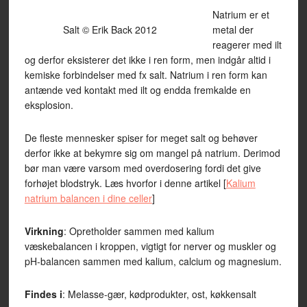
Natrium er et
Salt © Erik Back 2012
metal der
reagerer med ilt
og derfor eksisterer det ikke i ren form, men indgår altid i
kemiske forbindelser med fx salt. Natrium i ren form kan
antænde ved kontakt med ilt og endda fremkalde en
eksplosion.
De fleste mennesker spiser for meget salt og behøver
derfor ikke at bekymre sig om mangel på natrium. Derimod
bør man være varsom med overdosering fordi det give
forhøjet blodstryk. Læs hvorfor i denne artikel [
Kalium
natrium balancen i dine celler
]
Virkning
: Opretholder sammen med kalium
væskebalancen i kroppen, vigtigt for nerver og muskler og
pH-balancen sammen med kalium, calcium og magnesium.
Findes i
: Melasse-gær, kødprodukter, ost, køkkensalt