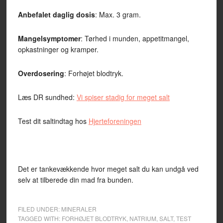
Anbefalet daglig dosis
: Max. 3 gram.
Mangelsymptomer
: Tørhed i munden, appetitmangel,
opkastninger og kramper.
Overdosering
: Forhøjet blodtryk.
Læs DR sundhed:
Vi spiser stadig for meget salt
Test dit saltindtag hos
Hjerteforeningen
Det er tankevækkende hvor meget salt du kan undgå ved
selv at tilberede din mad fra bunden.
FILED UNDER:
MINERALER
TAGGED WITH:
FORHØJET BLODTRYK
,
NATRIUM
,
SALT
,
TEST