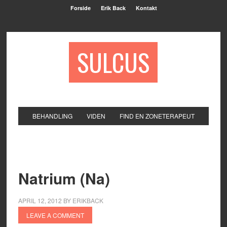
Forside
Erik Back
Kontakt
SULCUS
BEHANDLING
VIDEN
FIND EN ZONETERAPEUT
Natrium (Na)
APRIL 12, 2012
BY
ERIKBACK
LEAVE A COMMENT