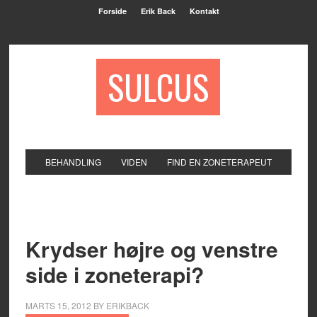
Forside
Erik Back
Kontakt
SULCUS
BEHANDLING
VIDEN
FIND EN ZONETERAPEUT
Krydser højre og venstre
side i zoneterapi?
MARTS 15, 2012
BY
ERIKBACK