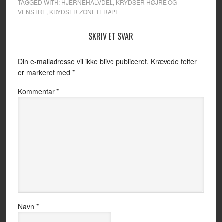
TAGGED WITH:
HJERNEHALVDEL
,
KRYDSER HØJRE OG
VENSTRE
,
KRYDSER ZONETERAPI
SKRIV ET SVAR
Din e-mailadresse vil ikke blive publiceret.
Krævede felter
er markeret med
*
Kommentar
*
Navn
*