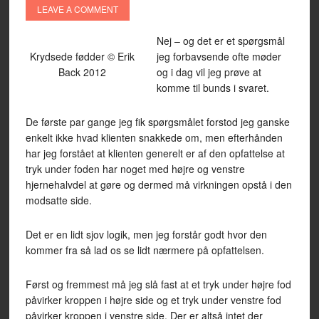
LEAVE A COMMENT
Nej – og det er et spørgsmål
Krydsede fødder © Erik
jeg forbavsende ofte møder
Back 2012
og i dag vil jeg prøve at
komme til bunds i svaret.
De første par gange jeg fik spørgsmålet forstod jeg ganske
enkelt ikke hvad klienten snakkede om, men efterhånden
har jeg forstået at klienten generelt er af den opfattelse at
tryk under foden har noget med højre og venstre
hjernehalvdel at gøre og dermed må virkningen opstå i den
modsatte side.
Det er en lidt sjov logik, men jeg forstår godt hvor den
kommer fra så lad os se lidt nærmere på opfattelsen.
Først og fremmest må jeg slå fast at et tryk under højre fod
påvirker kroppen i højre side og et tryk under venstre fod
påvirker kroppen i venstre side. Der er altså intet der