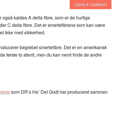
LEAVE A COMMENT
er også kaldes A delta fibre, som er de hurtige
er C delta fibre. Det er smertefibrene som kan være
det ikke med sikkerhed.
troducerer begrebet smertefibre. Det er en amerikansk
l de første to afsnit, men du kan nemt finde de andre
merte
som DR’s Ha’ Det Godt har produceret sammen