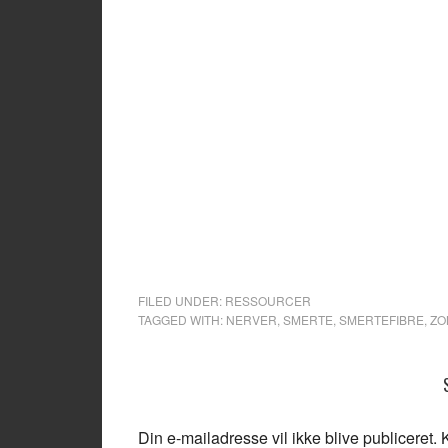
FILED UNDER:
RESSOURCER
TAGGED WITH:
NERVER
,
SMERTE
,
SMERTEFIBRE
,
ZO
Din e-mailadresse vil ikke blive publiceret.