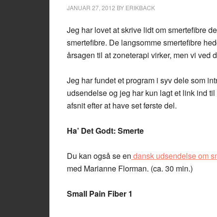
JANUAR 27, 2012
BY
ERIKBACK
Jeg har lovet at skrive lidt om smertefibre d
smertefibre. De langsomme smertefibre hedd
årsagen til at zoneterapi virker, men vi ved 
Jeg har fundet et program i syv dele som in
udsendelse og jeg har kun lagt et link ind ti
afsnit efter at have set første del.
Ha’ Det Godt: Smerte
Du kan også se en
dansk udsendelse om s
med Marianne Florman. (ca. 30 min.)
Small Pain Fiber 1