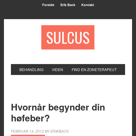
Forside
Erik Back
Kontakt
SULCUS
BEHANDLING
VIDEN
FIND EN ZONETERAPEUT
Hvornår begynder din
høfeber?
FEBRUAR 14, 2012
BY
ERIKBACK