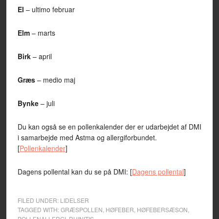
El
– ultimo februar
Elm
– marts
Birk
– april
Græs
– medio maj
Bynke
– juli
Du kan også se en pollenkalender der er udarbejdet af DMI
i samarbejde med Astma og allergiforbundet.
[
Pollenkalender
]
Dagens pollental kan du se på DMI: [
Dagens pollental
]
FILED UNDER:
LIDELSER
TAGGED WITH:
GRÆSPOLLEN
,
HØFEBER
,
HØFEBERSÆSON
,
POLLENALLERGI
,
RHINITIS