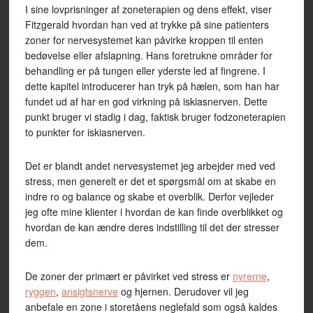
I sine lovprisninger af zoneterapien og dens effekt, viser
Fitzgerald hvordan han ved at trykke på sine patienters
zoner for nervesystemet kan påvirke kroppen til enten
bedøvelse eller afslapning. Hans foretrukne områder for
behandling er på tungen eller yderste led af fingrene. I
dette kapitel introducerer han tryk på hælen, som han har
fundet ud af har en god virkning på iskiasnerven. Dette
punkt bruger vi stadig i dag, faktisk bruger fodzoneterapien
to punkter for iskiasnerven.
Det er blandt andet nervesystemet jeg arbejder med ved
stress, men generelt er det et spørgsmål om at skabe en
indre ro og balance og skabe et overblik. Derfor vejleder
jeg ofte mine klienter i hvordan de kan finde overblikket og
hvordan de kan ændre deres indstilling til det der stresser
dem.
De zoner der primært er påvirket ved stress er
nyrerne
,
ryggen
,
ansigtsnerve
og hjernen. Derudover vil jeg
anbefale en zone i storetåens neglefald som også kaldes