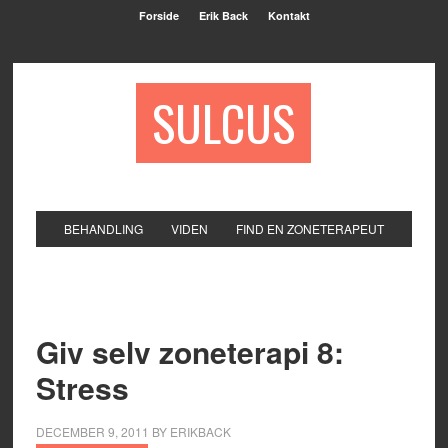
Forside
Erik Back
Kontakt
SULCUS
BEHANDLING
VIDEN
FIND EN ZONETERAPEUT
Giv selv zoneterapi 8:
Stress
DECEMBER 9, 2011
BY
ERIKBACK