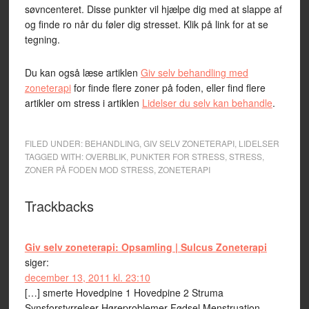
søvncenteret. Disse punkter vil hjælpe dig med at slappe af
og finde ro når du føler dig stresset. Klik på link for at se
tegning.
Du kan også læse artiklen
Giv selv behandling med
zoneterapi
for finde flere zoner på foden, eller find flere
artikler om stress i artiklen
Lidelser du selv kan behandle
.
FILED UNDER:
BEHANDLING
,
GIV SELV ZONETERAPI
,
LIDELSER
TAGGED WITH:
OVERBLIK
,
PUNKTER FOR STRESS
,
STRESS
,
ZONER PÅ FODEN MOD STRESS
,
ZONETERAPI
Trackbacks
Giv selv zoneterapi: Opsamling | Sulcus Zoneterapi
siger:
december 13, 2011 kl. 23:10
[…] smerte Hovedpine 1 Hovedpine 2 Struma
Synsforstyrrelser Høreproblemer Fødsel Menstruation