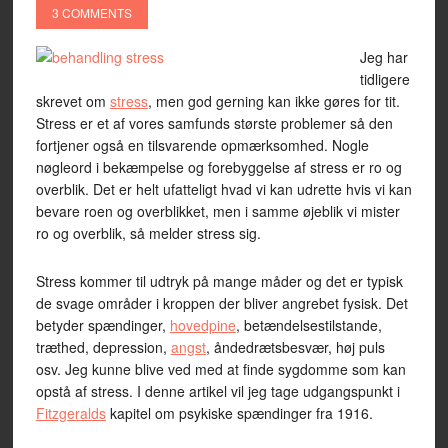
3 COMMENTS
Jeg har
tidligere
skrevet om
stress
, men god gerning kan ikke gøres for tit.
Stress er et af vores samfunds største problemer så den
fortjener også en tilsvarende opmærksomhed. Nogle
nøgleord i bekæmpelse og forebyggelse af stress er ro og
overblik. Det er helt ufatteligt hvad vi kan udrette hvis vi kan
bevare roen og overblikket, men i samme øjeblik vi mister
ro og overblik, så melder stress sig.
Stress kommer til udtryk på mange måder og det er typisk
de svage områder i kroppen der bliver angrebet fysisk. Det
betyder spændinger,
hovedpine
, betændelsestilstande,
træthed, depression,
angst
, åndedrætsbesvær, høj puls
osv. Jeg kunne blive ved med at finde sygdomme som kan
opstå af stress. I denne artikel vil jeg tage udgangspunkt i
Fitzgeralds
kapitel om psykiske spændinger fra 1916.