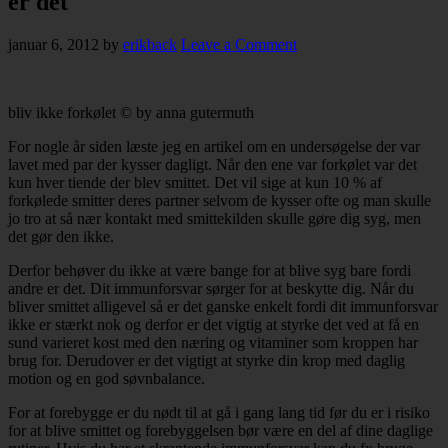
er det
januar 6, 2012
by
erikback
Leave a Comment
bliv ikke forkølet © by anna gutermuth
For nogle år siden læste jeg en artikel om en undersøgelse der var
lavet med par der kysser dagligt. Når den ene var forkølet var det
kun hver tiende der blev smittet. Det vil sige at kun 10 % af
forkølede smitter deres partner selvom de kysser ofte og man skulle
jo tro at så nær kontakt med smittekilden skulle gøre dig syg, men
det gør den ikke.
Derfor behøver du ikke at være bange for at blive syg bare fordi
andre er det. Dit immunforsvar sørger for at beskytte dig. Når du
bliver smittet alligevel så er det ganske enkelt fordi dit immunforsvar
ikke er stærkt nok og derfor er det vigtig at styrke det ved at få en
sund varieret kost med den næring og vitaminer som kroppen har
brug for. Derudover er det vigtigt at styrke din krop med daglig
motion og en god søvnbalance.
For at forebygge er du nødt til at gå i gang lang tid før du er i risiko
for at blive smittet og forebyggelsen bør være en del af dine daglige