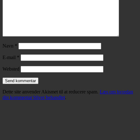
Navn
*
E-mail
*
Websted
Dette site anvender Akismet til at reducere spam.
Læs om hvordan
din kommentar bliver behandlet
.