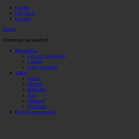
Forside
Erik Back
Kontakt
Sulcus
Zoneterapi og sundhed
Behandling
Giv selv zoneterapi
Lidelser
Zoner på foden
Viden
Foden
Historie
Mineraler
Teori
Virkning
Vitaminer
Find en zoneterapeut