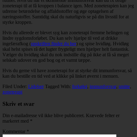
rutiner. Hvis du har et skrantende immunforsvar kan du fx bruge
zoneterapi til at få kroppen i balance igen. Med zoneterapien kan jeg
udrense betændelse og affaldsstoffer og øge optagelsen af
næringsstoffer. Samtidig skal du naturligvis se på din livsstil for at
styrke kroppen.
Hvis du allerede er blevet syg kan zoneterapi fremme helingen og
lindre sygdomsforløbet. Du kan selv hjælpe til ved at drikke
ingefærafkog (
opskriften finder du her
) og spise hvidløg. Hvidløg
skal helst spises rå det lugter frygteligt men hjælper helt fantastisk.
Vælger du hvidløg skal du nok indstille dig på ikke at få så meget
selskab udover en god bog og et varmt tæppe.
Hvis du gerne vil have zoneterapi for at styrke dit immunforsvar, så
kan du bestille en tid ved at klikke på linket øverst i menuen.
Filed Under:
Lidelser
Tagged With:
forkølet
,
immunforsvar
,
smitte
,
zoneterapi
Skriv et svar
Din e-mailadresse vil ikke blive publiceret.
Krævede felter er
markeret med
*
Kommentar
*