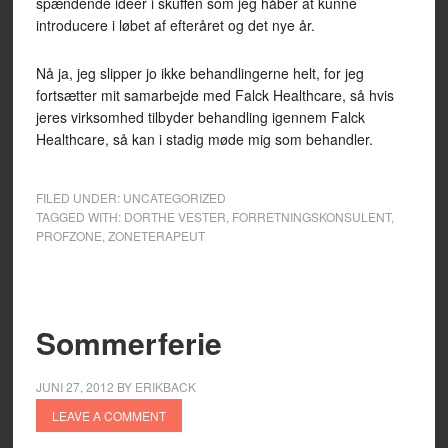
spændende ideer i skuffen som jeg håber at kunne
introducere i løbet af efteråret og det nye år.
Nå ja, jeg slipper jo ikke behandlingerne helt, for jeg
fortsætter mit samarbejde med Falck Healthcare, så hvis
jeres virksomhed tilbyder behandling igennem Falck
Healthcare, så kan i stadig møde mig som behandler.
FILED UNDER:
UNCATEGORIZED
TAGGED WITH:
DORTHE VESTER
,
FORRETNINGSKONSULENT
,
PROFZONE
,
ZONETERAPEUT
Sommerferie
JUNI 27, 2012
BY
ERIKBACK
LEAVE A COMMENT