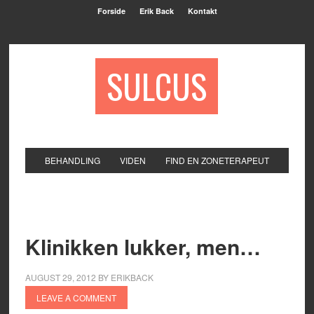
Forside
Erik Back
Kontakt
SULCUS
BEHANDLING
VIDEN
FIND EN ZONETERAPEUT
Klinikken lukker, men…
AUGUST 29, 2012
BY
ERIKBACK
LEAVE A COMMENT