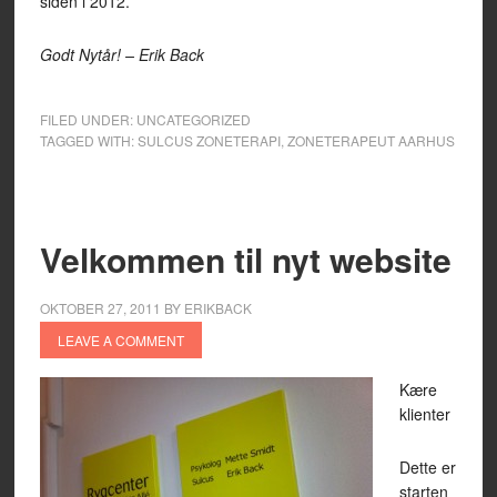
siden i 2012.
Godt Nytår! – Erik Back
FILED UNDER:
UNCATEGORIZED
TAGGED WITH:
SULCUS ZONETERAPI
,
ZONETERAPEUT AARHUS
Velkommen til nyt website
OKTOBER 27, 2011
BY
ERIKBACK
LEAVE A COMMENT
Kære
klienter
Dette er
starten