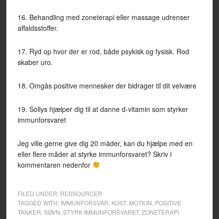
16. Behandling med zoneterapi eller massage udrenser
affaldsstoffer.
17. Ryd op hvor der er rod, både psykisk og fysisk. Rod
skaber uro.
18. Omgås positive mennesker der bidrager til dit velvære
19. Sollys hjælper dig til at danne d-vitamin som styrker
immunforsvaret
Jeg ville gerne give dig 20 måder, kan du hjælpe med en
eller flere måder at styrke immunforsvaret? Skriv i
kommentaren nedenfor
FILED UNDER:
RESSOURCER
TAGGED WITH:
IMMUNFORSVAR
,
KOST
,
MOTION
,
POSITIVE
TANKER
,
SØVN
,
STYRK IMMUNFORSVARET
,
ZONETERAPI