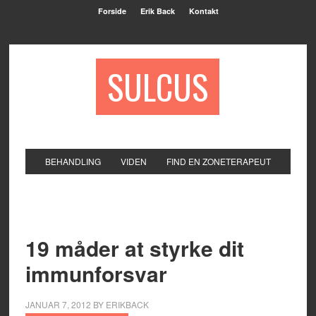
Forside
Erik Back
Kontakt
SULCUS
BEHANDLING
VIDEN
FIND EN ZONETERAPEUT
19 måder at styrke dit
immunforsvar
JANUAR 7, 2012
BY
ERIKBACK