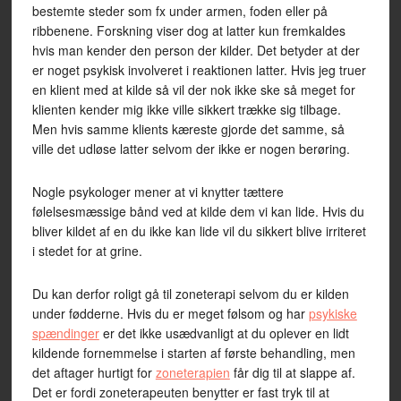
bestemte steder som fx under armen, foden eller på
ribbenene. Forskning viser dog at latter kun fremkaldes
hvis man kender den person der kilder. Det betyder at der
er noget psykisk involveret i reaktionen latter. Hvis jeg truer
en klient med at kilde så vil der nok ikke ske så meget for
klienten kender mig ikke ville sikkert trække sig tilbage.
Men hvis samme klients kæreste gjorde det samme, så
ville det udløse latter selvom der ikke er nogen berøring.
Nogle psykologer mener at vi knytter tættere
følelsesmæssige bånd ved at kilde dem vi kan lide. Hvis du
bliver kildet af en du ikke kan lide vil du sikkert blive irriteret
i stedet for at grine.
Du kan derfor roligt gå til zoneterapi selvom du er kilden
under fødderne. Hvis du er meget følsom og har
psykiske
spændinger
er det ikke usædvanligt at du oplever en lidt
kildende fornemmelse i starten af første behandling, men
det aftager hurtigt for
zoneterapien
får dig til at slappe af.
Det er fordi zoneterapeuten benytter er fast tryk til at