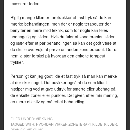
masserer foden.
Rigtig mange klienter foretrækker et fast tryk så de kan
mærke behandlingen, men der er nogle terapeuter der
benytter en mere mild teknik, som for nogle kan føles
ubehagelig og kilden. Hvis du føler at zoneterapien kilder
og især efter et par behandlinger, så kan det godt være at
du skulle overveje at prøve en anden zoneterapeut. Der er
nemlig stor forskel på hvordan den enkelte terapeut
trykker.
Personligt kan jeg godt lide et fast tryk så man kan mærke
at der sker noget. Det bevirker også at du som klient
hjælper mig ved at give udtryk for smerte eller ubehag på
de enkelte zoner eller punkter. Det giver, efter min mening,
en mere effektiv og målrettet behandling.
FILED UNDER:
VIRKNING
TAGGED WITH:
HVORDAN VIRKER ZONETERAPI
,
KILDE
,
KILDER
,
PSYKISK
,
VIRKNING