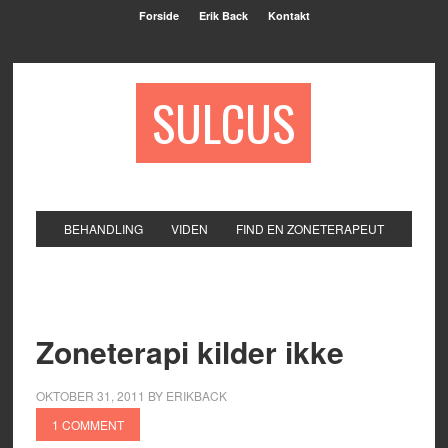
Forside
Erik Back
Kontakt
SULCUS
BEHANDLING
VIDEN
FIND EN ZONETERAPEUT
Zoneterapi kilder ikke
OKTOBER 31, 2011
BY
ERIKBACK
1 COMMENT