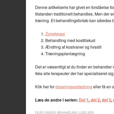
Denne artikelserie har givet en forståelse
tilstanden traditionelt behandles. Men der 
træning. Et behandlingsforløb kan således b
Zoneterapi
Behandling med kosttilskud
Ændring af kostvaner og livsstil
Træningsplanlægning
Det er væsentligt at du finder en behandler
ikke alle terapeuter der har specialiseret sig
Klik her for
doseringsvejledning
eller få en o
Læs de andre i serien:
Del 1
,
del 2
,
del 3
,
FILED UNDER:
BEHANDLING
,
LIDELSER