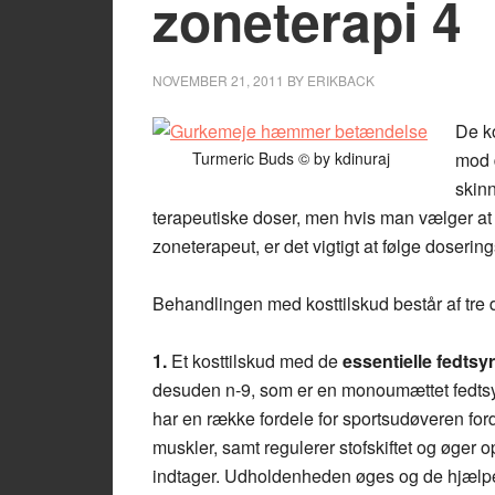
zoneterapi 4
NOVEMBER 21, 2011
BY
ERIKBACK
De k
Turmeric Buds © by kdinuraj
mod d
skin
terapeutiske doser, men hvis man vælger 
zoneterapeut, er det vigtigt at følge doser
Behandlingen med kosttilskud består af tre 
1.
Et kosttilskud med de
essentielle fedtsy
desuden n-9, som er en monoumættet fedtsy
har en række fordele for sportsudøveren ford
muskler, samt regulerer stofskiftet og øger 
indtager. Udholdenheden øges og de hjælper