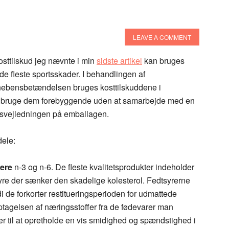
LEAVE A COMMENT
osttilskud jeg nævnte i min
sidste artikel
kan bruges
e fleste sportsskader. I behandlingen af
nebensbetændelsen bruges kosttilskuddene i
at bruge dem forebyggende uden at samarbejde med en
ingsvejledningen på emballagen.
dele:
rere
n-3 og n-6. De fleste kvalitetsprodukter indeholder
re der sænker den skadelige kolesterol. Fedtsyrerne
i de forkorter restitueringsperioden for udmattede
optagelsen af næringsstoffer fra de fødevarer man
 til at opretholde en vis smidighed og spændstighed i