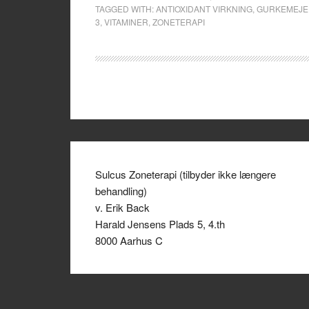
TAGGED WITH:
ANTIOXIDANT VIRKNING
,
GURKEMEJE
3
,
VITAMINER
,
ZONETERAPI
Sulcus Zoneterapi (tilbyder ikke længere
behandling)
v. Erik Back
Harald Jensens Plads 5, 4.th
8000 Aarhus C