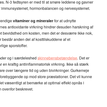
øges. N-3 fedtsyren er med til at smøre leddene og gavner
 for immunsystemet, hormonbalancen og nervesystemet.
dvendige
vitaminer og mineraler
for at udnytte
rnes antioxidante virkning hindrer desuden harskning af
t bevidsthed om kosten, men det er desværre ikke nok,
r består anden del af kosttilskuddene af et
lige sporstoffer.
kader og i særdeleshed
skinnebensbetændelse
. Det er
 en kraftig antiinflammatorisk virkning. Ikke så stærk
re over længere tid og uden bivirkninger. Gurkemeje
s forebyggende op mod store præstationer. Det vil kunne
det væsentligt at bemærke at optimal effekt opnås i
m ovenfor beskrevet.