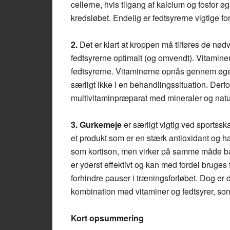
cellerne, hvis tilgang af kalcium og fosfor 
kredsløbet. Endelig er fedtsyrerne vigtige
2.
Det er klart at kroppen må tilføres de nø
fedtsyrerne optimalt (og omvendt). Vitamine
fedtsyrerne. Vitaminerne opnås gennem øge
særligt ikke i en behandlingssituation. Derfo
multivitaminpræparat med mineraler og natur
3.
Gurkemeje
er særligt vigtig ved sportss
et produkt som er en stærk antioxidant og har
som kortison, men virker på samme måde ba
er yderst effektivt og kan med fordel bruge
forhindre pauser i træningsforløbet. Dog er 
kombination med vitaminer og fedtsyrer, so
Kort opsummering