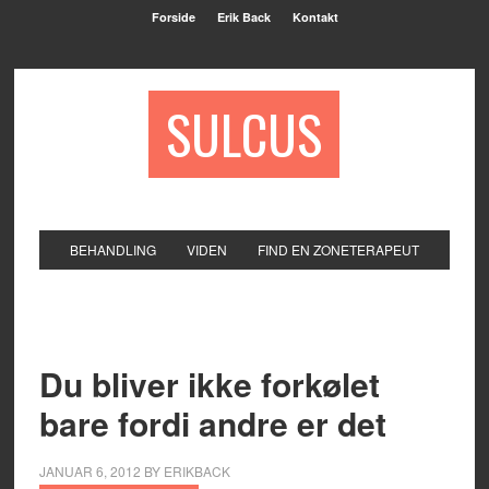
Forside
Erik Back
Kontakt
SULCUS
BEHANDLING
VIDEN
FIND EN ZONETERAPEUT
Du bliver ikke forkølet
bare fordi andre er det
JANUAR 6, 2012
BY
ERIKBACK