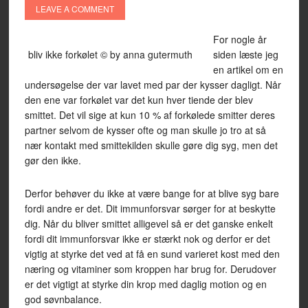
LEAVE A COMMENT
For nogle år
bliv ikke forkølet © by anna gutermuth
siden læste jeg
en artikel om en
undersøgelse der var lavet med par der kysser dagligt. Når
den ene var forkølet var det kun hver tiende der blev
smittet. Det vil sige at kun 10 % af forkølede smitter deres
partner selvom de kysser ofte og man skulle jo tro at så
nær kontakt med smittekilden skulle gøre dig syg, men det
gør den ikke.
Derfor behøver du ikke at være bange for at blive syg bare
fordi andre er det. Dit immunforsvar sørger for at beskytte
dig. Når du bliver smittet alligevel så er det ganske enkelt
fordi dit immunforsvar ikke er stærkt nok og derfor er det
vigtig at styrke det ved at få en sund varieret kost med den
næring og vitaminer som kroppen har brug for. Derudover
er det vigtigt at styrke din krop med daglig motion og en
god søvnbalance.