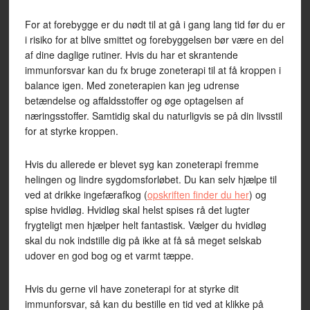
For at forebygge er du nødt til at gå i gang lang tid før du er
i risiko for at blive smittet og forebyggelsen bør være en del
af dine daglige rutiner. Hvis du har et skrantende
immunforsvar kan du fx bruge zoneterapi til at få kroppen i
balance igen. Med zoneterapien kan jeg udrense
betændelse og affaldsstoffer og øge optagelsen af
næringsstoffer. Samtidig skal du naturligvis se på din livsstil
for at styrke kroppen.
Hvis du allerede er blevet syg kan zoneterapi fremme
helingen og lindre sygdomsforløbet. Du kan selv hjælpe til
ved at drikke ingefærafkog (
opskriften finder du her
) og
spise hvidløg. Hvidløg skal helst spises rå det lugter
frygteligt men hjælper helt fantastisk. Vælger du hvidløg
skal du nok indstille dig på ikke at få så meget selskab
udover en god bog og et varmt tæppe.
Hvis du gerne vil have zoneterapi for at styrke dit
immunforsvar, så kan du bestille en tid ved at klikke på