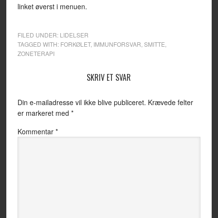
linket øverst i menuen.
FILED UNDER:
LIDELSER
TAGGED WITH:
FORKØLET
,
IMMUNFORSVAR
,
SMITTE
,
ZONETERAPI
SKRIV ET SVAR
Din e-mailadresse vil ikke blive publiceret.
Krævede felter
er markeret med
*
Kommentar
*