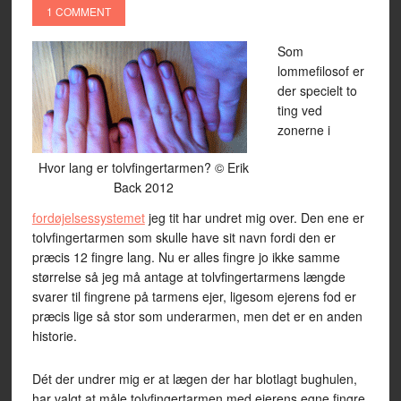
1 COMMENT
Som
lommefilosof er
der specielt to
ting ved
zonerne i
Hvor lang er tolvfingertarmen? © Erik
Back 2012
fordøjelsessystemet
jeg tit har undret mig over. Den ene er
tolvfingertarmen som skulle have sit navn fordi den er
præcis 12 fingre lang. Nu er alles fingre jo ikke samme
størrelse så jeg må antage at tolvfingertarmens længde
svarer til fingrene på tarmens ejer, ligesom ejerens fod er
præcis lige så stor som underarmen, men det er en anden
historie.
Dét der undrer mig er at lægen der har blotlagt bughulen,
har valgt at måle tolvfingertarmen med ejerens egne fingre