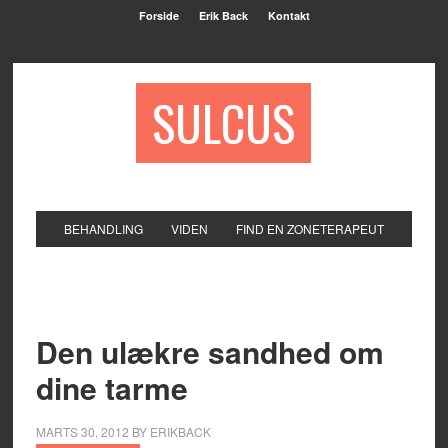
Forside
Erik Back
Kontakt
SULCUS
BEHANDLING
VIDEN
FIND EN ZONETERAPEUT
Den ulækre sandhed om
dine tarme
MARTS 30, 2012
BY
ERIKBACK