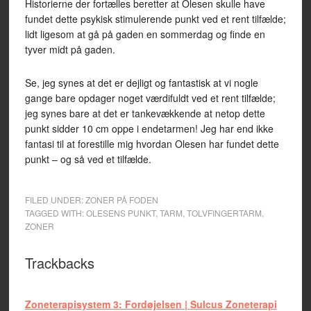
Historierne der fortælles beretter at Olesen skulle have
fundet dette psykisk stimulerende punkt ved et rent tilfælde;
lidt ligesom at gå på gaden en sommerdag og finde en
tyver midt på gaden.
Se, jeg synes at det er dejligt og fantastisk at vi nogle
gange bare opdager noget værdifuldt ved et rent tilfælde;
jeg synes bare at det er tankevækkende at netop dette
punkt sidder 10 cm oppe i endetarmen! Jeg har end ikke
fantasi til at forestille mig hvordan Olesen har fundet dette
punkt – og så ved et tilfælde.
FILED UNDER:
ZONER PÅ FODEN
TAGGED WITH:
OLESENS PUNKT
,
TARM
,
TOLVFINGERTARM
,
ZONER
Trackbacks
Zoneterapisystem 3: Fordøjelsen | Sulcus Zoneterapi