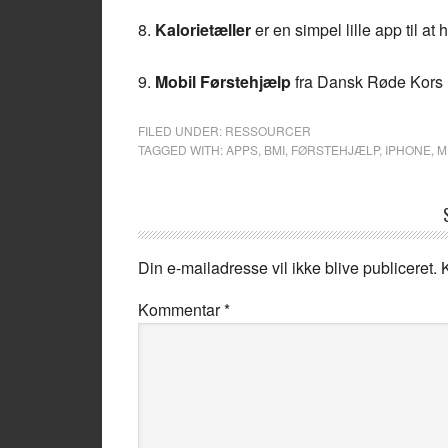
8.
Kalorietæller
er en simpel lille app til at 
9.
Mobil Førstehjælp
fra Dansk Røde Kors
FILED UNDER:
RESSOURCER
TAGGED WITH:
APPS
,
BMI
,
FØRSTEHJÆLP
,
IPHONE
,
M
Din e-mailadresse vil ikke blive publiceret.
Kommentar
*