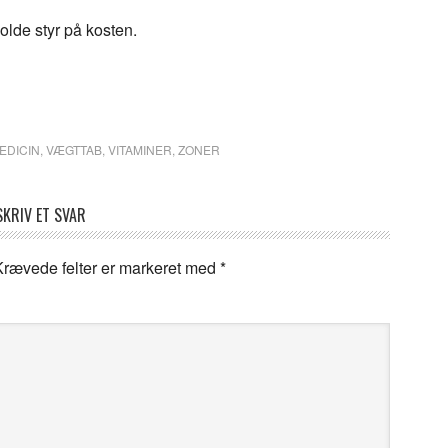
holde styr på kosten.
EDICIN
,
VÆGTTAB
,
VITAMINER
,
ZONER
SKRIV ET SVAR
Krævede felter er markeret med
*