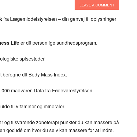
LEAVE A COMMENT
k
fra Lægemiddelstyrelsen – din genvej til oplysninger
ness
Life
er dit personlige sundhedsprogram.
økologiske spisesteder.
 at beregne dit Body Mass Index.
1.000 madvarer. Data fra Fødevarestyrelsen.
guide til vitaminer og mineraler.
lser og tilsvarende zoneterapi punkter du kan massere på
 en god idé om hvor du selv kan massere for at lindre.