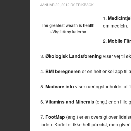
JANUAR 30, 2012
BY
ERIKBACK
1.
Medicintje
The greatest wealth is health.
om medicin.
~Virgil © by katerha
2.
Mobile Fit
3.
Økologisk Landsforening
viser vej til 
4.
BMI beregneren
er en helt enkel app til
5.
Madvare info
viser næringsindholdet af 
6.
Vitamins and Minerals
(eng.) er en lille 
7.
FootMap
(eng.) er en oversigt over lide
foden. Kortet er ikke helt præcist, men giver