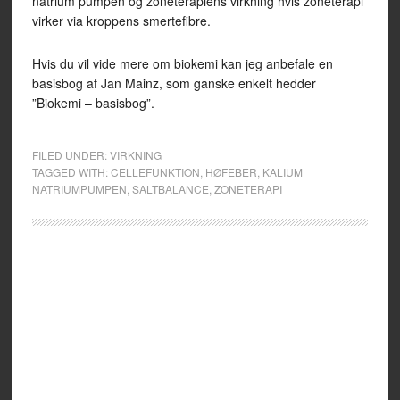
natrium pumpen og zoneterapiens virkning hvis zoneterapi
virker via kroppens smertefibre.
Hvis du vil vide mere om biokemi kan jeg anbefale en
basisbog af Jan Mainz, som ganske enkelt hedder
”Biokemi – basisbog”.
FILED UNDER:
VIRKNING
TAGGED WITH:
CELLEFUNKTION
,
HØFEBER
,
KALIUM
NATRIUMPUMPEN
,
SALTBALANCE
,
ZONETERAPI