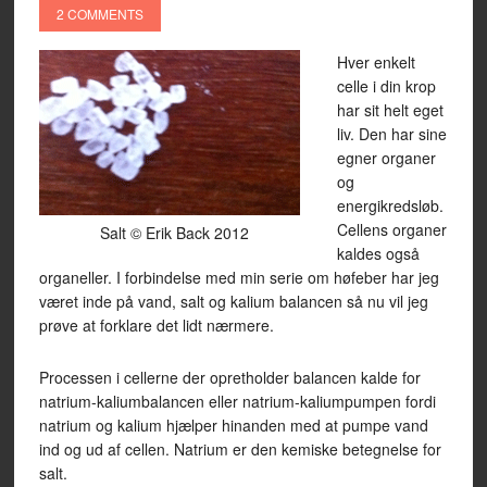
2 COMMENTS
Hver enkelt
celle i din krop
har sit helt eget
liv. Den har sine
egner organer
og
energikredsløb.
Cellens organer
Salt © Erik Back 2012
kaldes også
organeller. I forbindelse med min serie om høfeber har jeg
været inde på vand, salt og kalium balancen så nu vil jeg
prøve at forklare det lidt nærmere.
Processen i cellerne der opretholder balancen kalde for
natrium-kaliumbalancen eller natrium-kaliumpumpen fordi
natrium og kalium hjælper hinanden med at pumpe vand
ind og ud af cellen. Natrium er den kemiske betegnelse for
salt.