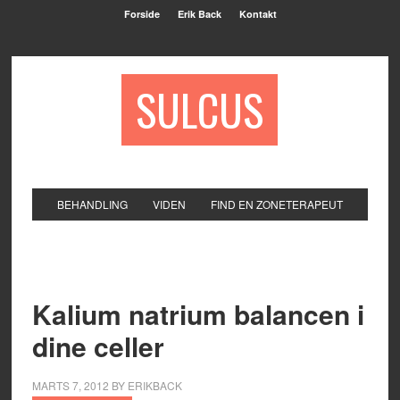
Forside
Erik Back
Kontakt
SULCUS
BEHANDLING
VIDEN
FIND EN ZONETERAPEUT
Kalium natrium balancen i
dine celler
MARTS 7, 2012
BY
ERIKBACK