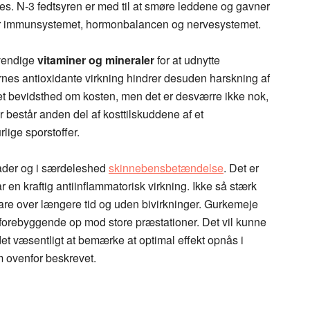
øges. N-3 fedtsyren er med til at smøre leddene og gavner
 for immunsystemet, hormonbalancen og nervesystemet.
dvendige
vitaminer og mineraler
for at udnytte
rnes antioxidante virkning hindrer desuden harskning af
t bevidsthed om kosten, men det er desværre ikke nok,
r består anden del af kosttilskuddene af et
lige sporstoffer.
kader og i særdeleshed
skinnebensbetændelse
. Det er
 en kraftig antiinflammatorisk virkning. Ikke så stærk
re over længere tid og uden bivirkninger. Gurkemeje
s forebyggende op mod store præstationer. Det vil kunne
det væsentligt at bemærke at optimal effekt opnås i
m ovenfor beskrevet.