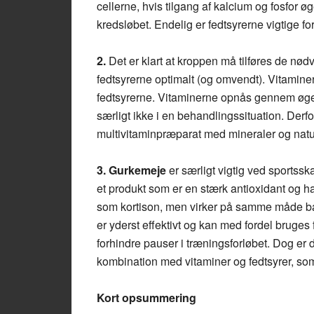
cellerne, hvis tilgang af kalcium og fosfor 
kredsløbet. Endelig er fedtsyrerne vigtige
2.
Det er klart at kroppen må tilføres de nø
fedtsyrerne optimalt (og omvendt). Vitamine
fedtsyrerne. Vitaminerne opnås gennem øge
særligt ikke i en behandlingssituation. Derfo
multivitaminpræparat med mineraler og natur
3.
Gurkemeje
er særligt vigtig ved sportss
et produkt som er en stærk antioxidant og har
som kortison, men virker på samme måde ba
er yderst effektivt og kan med fordel bruge
forhindre pauser i træningsforløbet. Dog er 
kombination med vitaminer og fedtsyrer, so
Kort opsummering