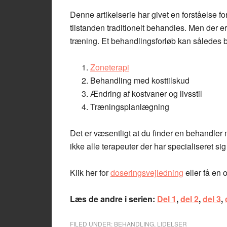
Denne artikelserie har givet en forståelse
tilstanden traditionelt behandles. Men der 
træning. Et behandlingsforløb kan således b
Zoneterapi
Behandling med kosttilskud
Ændring af kostvaner og livsstil
Træningsplanlægning
Det er væsentligt at du finder en behandler
ikke alle terapeuter der har specialiseret sig
Klik her for
doseringsvejledning
eller få en o
Læs de andre i serien:
Del 1
,
del 2
,
del 3
,
FILED UNDER:
BEHANDLING
,
LIDELSER