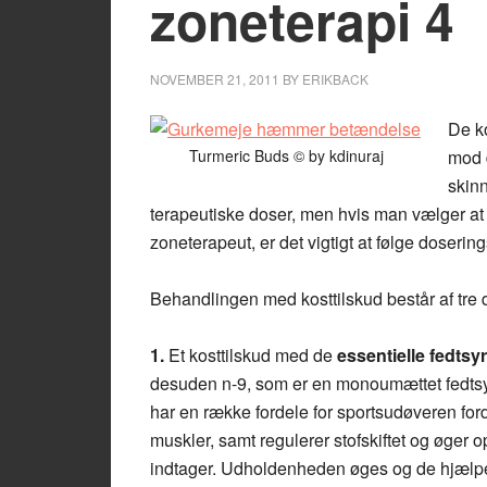
zoneterapi 4
NOVEMBER 21, 2011
BY
ERIKBACK
De k
Turmeric Buds © by kdinuraj
mod d
skin
terapeutiske doser, men hvis man vælger 
zoneterapeut, er det vigtigt at følge doser
Behandlingen med kosttilskud består af tre 
1.
Et kosttilskud med de
essentielle fedtsy
desuden n-9, som er en monoumættet fedtsy
har en række fordele for sportsudøveren ford
muskler, samt regulerer stofskiftet og øger 
indtager. Udholdenheden øges og de hjælper