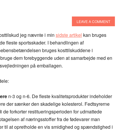
LEAVE A COMMENT
osttilskud jeg nævnte i min
sidste artikel
kan bruges
e fleste sportsskader. I behandlingen af
nebensbetændelsen bruges kosttilskuddene i
at bruge dem forebyggende uden at samarbejde med en
ingsvejledningen på emballagen.
dele:
rere
n-3 og n-6. De fleste kvalitetsprodukter indeholder
re der sænker den skadelige kolesterol. Fedtsyrerne
i de forkorter restitueringsperioden for udmattede
optagelsen af næringsstoffer fra de fødevarer man
 til at opretholde en vis smidighed og spændstighed i