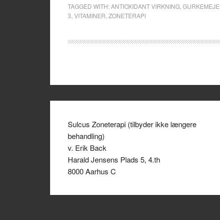
TAGGED WITH:
ANTIOXIDANT VIRKNING
,
GURKEMEJE
3
,
VITAMINER
,
ZONETERAPI
Sulcus Zoneterapi (tilbyder ikke længere
behandling)
v. Erik Back
Harald Jensens Plads 5, 4.th
8000 Aarhus C