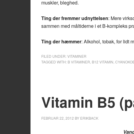
muskler, bleghed.
Ting der fremmer udnyttelsen
: Mere virk
sammen med måltiderne i et B-kompleks pr
Ting der hæmmer
: Alkohol, tobak, for lidt
FILED UNDER:
VITAMINER
TAGGED WITH:
B VITAMINER
,
B12 VITAMIN
,
CYANOKO
Vitamin B5 (p
FEBRUAR 22, 2012
BY
ERIKBACK
Vand