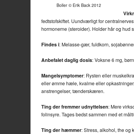
Boller © Erik Back 2012
Virk
fedtstofskiftet. Uundværligt for centralnerves
hormonerne (steroider). Holder hår og hud 
Findes i
: Melasse-gær, fuldkorn, sojabønne
Anbefalet daglig dosis
: Voksne 6 mg, børn
Mangelsymptomer
: Rysten eller muskelkr
eller ømme hæle, kvalme eller opkastninger,
anstrengelser, tænderskæren.
Ting der fremmer udnyttelsen
: Mere virk
folinsyre. Tages bedst sammen med et målti
Ting der hæmmer
: Stress, alkohol, the og