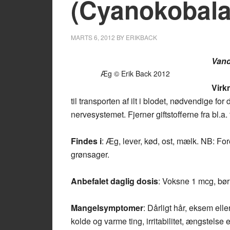
(Cyanokobal
MARTS 6, 2012
BY
ERIKBACK
Vand
Æg © Erik Back 2012
Virk
til transporten af ilt i blodet, nødvendige 
nervesystemet. Fjerner giftstofferne fra bl.a.
Findes i
: Æg, lever, kød, ost, mælk. NB: 
grønsager.
Anbefalet daglig dosis
: Voksne 1 mcg, bør
Mangelsymptomer
: Dårligt hår, eksem el
kolde og varme ting, irritabilitet, ængstelse