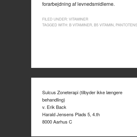
forarbejdning af levnedsmidlerne.
FILED UNDER:
VITAMINER
TAGGED WITH:
B VITAMINER
,
B5 VITAMIN
,
PANTOTEN
Sulcus Zoneterapi (tilbyder ikke længere
behandling)
v. Erik Back
Harald Jensens Plads 5, 4.th
8000 Aarhus C