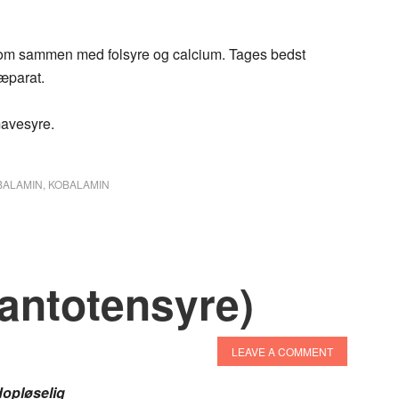
som sammen med folsyre og calcium. Tages bedst
æparat.
 mavesyre.
BALAMIN
,
KOBALAMIN
antotensyre)
LEAVE A COMMENT
opløselig