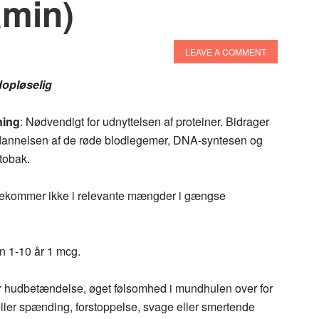
amin)
LEAVE A COMMENT
opløselig
ning
: Nødvendigt for udnyttelsen af proteiner. Bidrager
for dannelsen af de røde blodlegemer, DNA-syntesen og
 tobak.
Forekommer ikke i relevante mængder i gængse
n 1-10 år 1 mcg.
ler hudbetændelse, øget følsomhed i mundhulen over for
 eller spænding, forstoppelse, svage eller smertende