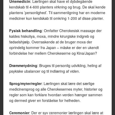
Urtemedicin
: Lærlingen skal have et dybdegående
kendskab til 4-600 planters virkning og brug. De skal kende
plantens ’personlighed’. Til sammenligning har en moderne
mediciner kun kendskab til omkring 1-200 af disse planter.
Fysisk behandling
: Omfatter Cherokesisk massage der
kaldes hiskoliya, moxa, mindre kirurgiske indgreb og
fødselshjælp. Overraskende at de bruger moxa der
oprindelig kommer fra Japan – måske er der en ukendt
forbindelse her mellem Cherokeserne og Kina/Japan?
Drømmetydning
: Bruges til personlig udvikling, heling af
psykiske ubalancer og til indlæring af viden.
Sprog/myter/regler
: Lærlingen skal lære det særlige
medicinersprog og alle Cherokesernes myter, historier og
regler som kan forklare hvordan verden hænger sammen
og dermed giver en forståelse for helheden.
Ceremonier
: Der er syv ceremonier lærlingen skal lære at