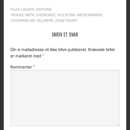
FILED UNDER:
HISTORIE
TAGGED WITH:
CHEROKEE
,
HOLISTISK
,
MEDICINMAND
,
UDDANNELSE
,
VELVÆRE
,
ZONETERAPI
SKRIV ET SVAR
Din e-mailadresse vil ikke blive publiceret.
Krævede felter
er markeret med
*
Kommentar
*