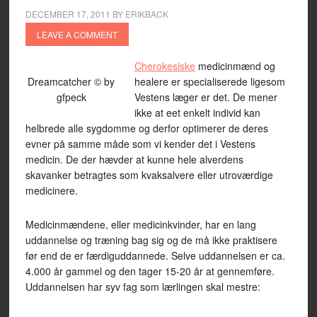
DECEMBER 17, 2011
BY
ERIKBACK
LEAVE A COMMENT
Cherokesiske
medicinmænd og
Dreamcatcher © by
healere er specialiserede ligesom
gfpeck
Vestens læger er det. De mener
ikke at eet enkelt individ kan
helbrede alle sygdomme og derfor optimerer de deres
evner på samme måde som vi kender det i Vestens
medicin. De der hævder at kunne hele alverdens
skavanker betragtes som kvaksalvere eller utroværdige
medicinere.
Medicinmændene, eller medicinkvinder, har en lang
uddannelse og træning bag sig og de må ikke praktisere
før end de er færdiguddannede. Selve uddannelsen er ca.
4.000 år gammel og den tager 15-20 år at gennemføre.
Uddannelsen har syv fag som lærlingen skal mestre: