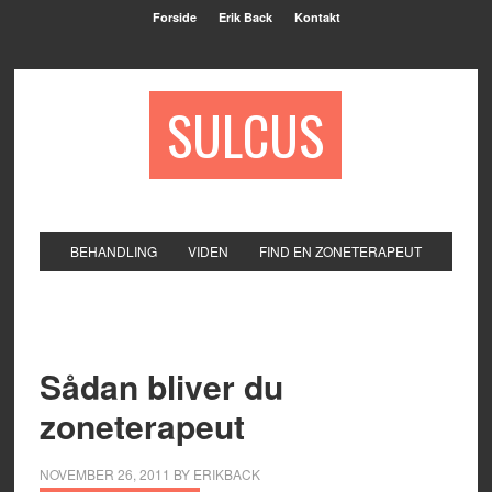
Forside
Erik Back
Kontakt
SULCUS
BEHANDLING
VIDEN
FIND EN ZONETERAPEUT
Sådan bliver du
zoneterapeut
NOVEMBER 26, 2011
BY
ERIKBACK