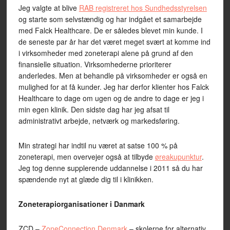
Jeg valgte at blive
RAB registreret hos Sundhedsstyrelsen
og starte som selvstændig og har indgået et samarbejde
med Falck Healthcare. De er således blevet min kunde. I
de seneste par år har det været meget svært at komme ind
i virksomheder med zoneterapi alene på grund af den
finansielle situation. Virksomhederne prioriterer
anderledes. Men at behandle på virksomheder er også en
mulighed for at få kunder. Jeg har derfor klienter hos Falck
Healthcare to dage om ugen og de andre to dage er jeg i
min egen klinik. Den sidste dag har jeg afsat til
administrativt arbejde, netværk og markedsføring.
Min strategi har indtil nu været at satse 100 % på
zoneterapi, men overvejer også at tilbyde
øreakupunktur
.
Jeg tog denne supplerende uddannelse i 2011 så du har
spændende nyt at glæde dig til i klinikken.
Zoneterapiorganisationer i Danmark
ZCD –
ZoneConnection Denmark
– skolerne for alternativ