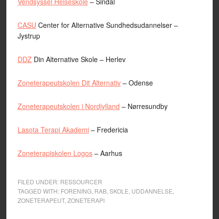
Vendsyssel Helseskole
– Sindal
CASU
Center for Alternative Sundhedsudannelser –
Jystrup
DDZ
Din Alternative Skole – Herlev
Zoneterapeutskolen Dit Alternativ
– Odense
Zoneterapeutskolen i Nordjylland
– Nørresundby
Lasota Terapi Akademi
– Fredericia
Zoneterapiskolen Logos
– Aarhus
FILED UNDER:
RESSOURCER
TAGGED WITH:
FORENING
,
RAB
,
SKOLE
,
UDDANNELSE
,
ZONETERAPEUT
,
ZONETERAPI