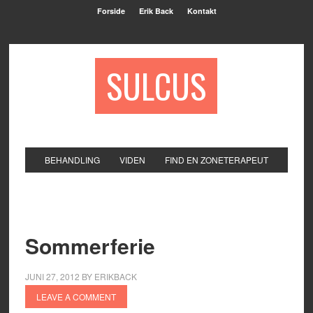
Forside
Erik Back
Kontakt
SULCUS
BEHANDLING
VIDEN
FIND EN ZONETERAPEUT
Sommerferie
JUNI 27, 2012
BY
ERIKBACK
LEAVE A COMMENT