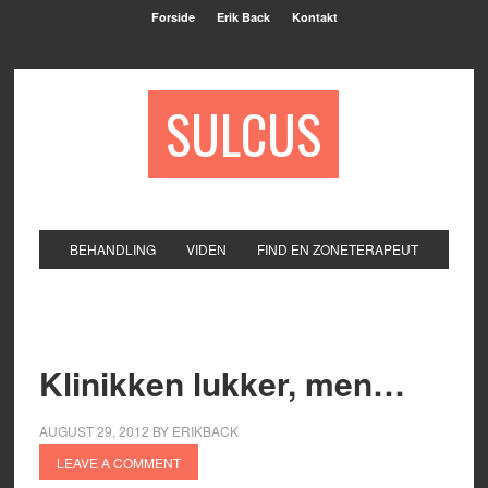
Forside
Erik Back
Kontakt
SULCUS
BEHANDLING
VIDEN
FIND EN ZONETERAPEUT
Klinikken lukker, men…
AUGUST 29, 2012
BY
ERIKBACK
LEAVE A COMMENT