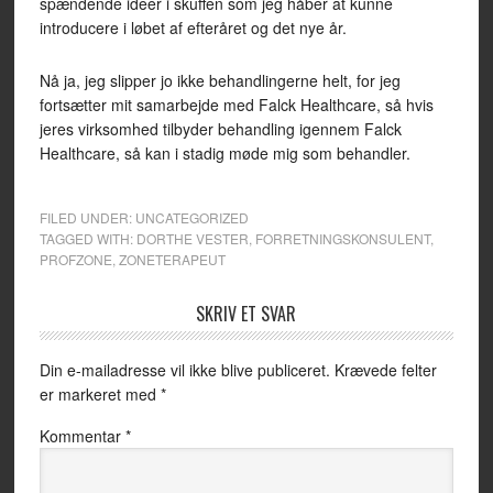
spændende ideer i skuffen som jeg håber at kunne
introducere i løbet af efteråret og det nye år.
Nå ja, jeg slipper jo ikke behandlingerne helt, for jeg
fortsætter mit samarbejde med Falck Healthcare, så hvis
jeres virksomhed tilbyder behandling igennem Falck
Healthcare, så kan i stadig møde mig som behandler.
FILED UNDER:
UNCATEGORIZED
TAGGED WITH:
DORTHE VESTER
,
FORRETNINGSKONSULENT
,
PROFZONE
,
ZONETERAPEUT
SKRIV ET SVAR
Din e-mailadresse vil ikke blive publiceret.
Krævede felter
er markeret med
*
Kommentar
*