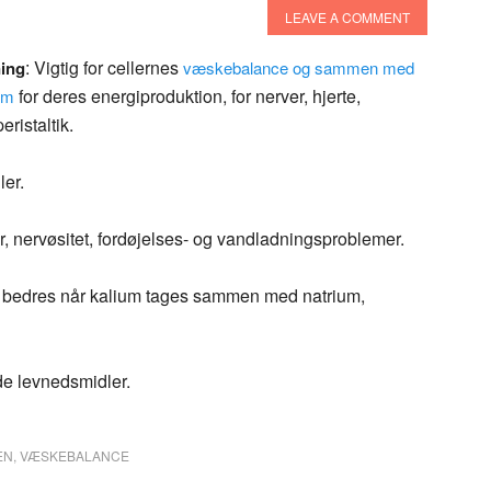
LEAVE A COMMENT
: Vigtig for cellernes
ning
væskebalance og sammen med
for deres energiproduktion, for nerver, hjerte,
ium
eristaltik.
ler.
, nervøsitet, fordøjelses- og vandladningsproblemer.
e bedres når kalium tages sammen med natrium,
ede levnedsmidler.
EN
,
VÆSKEBALANCE