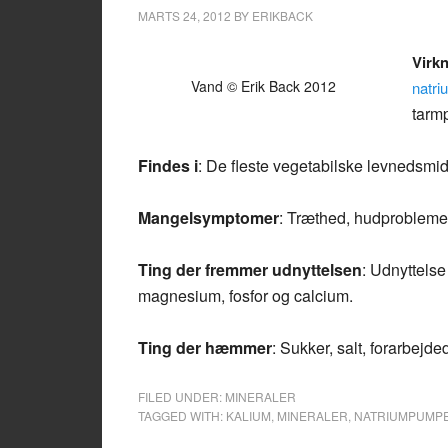
MARTS 24, 2012
BY
ERIKBACK
Virk
Vand © Erik Back 2012
natr
tarmp
Findes i
: De fleste vegetabilske levnedsmid
Mangelsymptomer
: Træthed, hudproblemer
Ting der fremmer udnyttelsen
: Udnyttels
magnesium, fosfor og calcium.
Ting der hæmmer
: Sukker, salt, forarbejd
FILED UNDER:
MINERALER
TAGGED WITH:
KALIUM
,
MINERALER
,
NATRIUMPUMP